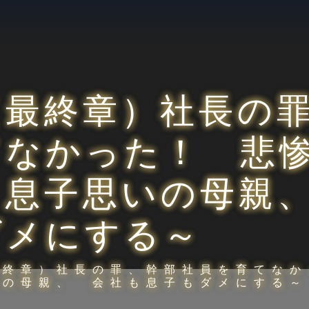
（最終章）社長の
てなかった！ 悲
～息子思いの母親
ダメにする～
最終章）社長の罪、幹部社員を育てなか
いの母親、 会社も息子もダメにする～