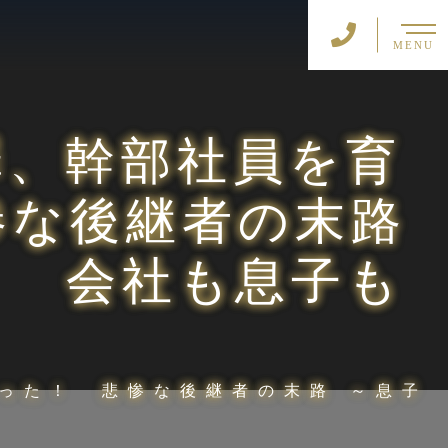
MENU
罪、幹部社員を育
惨な後継者の末路
、 会社も息子も
った！ 悲惨な後継者の末路 ～息子