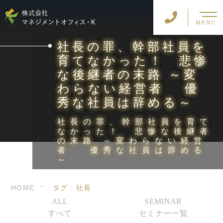
MENU
社長の罪、幹部社員を
育てなかった！ 悲惨
な後継者の末路 ～変
わらない経営者 優
秀な社員は辞める～
社長の罪、幹部社員を育て
なかった！ 悲惨な後継者
の末路 ～変わらない経営
者 優秀な社員は辞める
～
HOME
タグ : 社長
ALL
SEMINAR
すべて
セミナー一覧