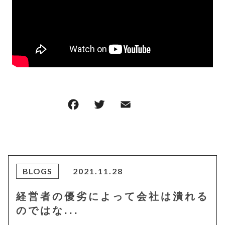
F
T
E
共
a
w
m
有
c
it
ai
e
te
l
b
r
BLOGS
2021.11.28
o
経営者の優劣によって会社は潰れる
o
のではな...
k