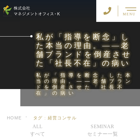
MENU
私が「指導を断念」し
た本当の理由。――老
舗ブランドを倒産させ
た「社長不在」の病い
私が「指導を断念」した本
当の理由。――老舗ブラン
ドを倒産させた「社長不
在」の病い
HOME
タグ : 経営コンサル
ALL
SEMINAR
すべて
セミナー一覧