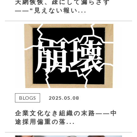
天網恢恢、疎にして漏らさず
――“見えない報い...
BLOGS
2025.05.08
企業文化なき組織の末路――中
途採用偏重の落...