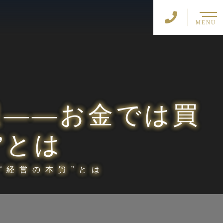
MENU
限――お金では買
”とは
“経営の本質”とは