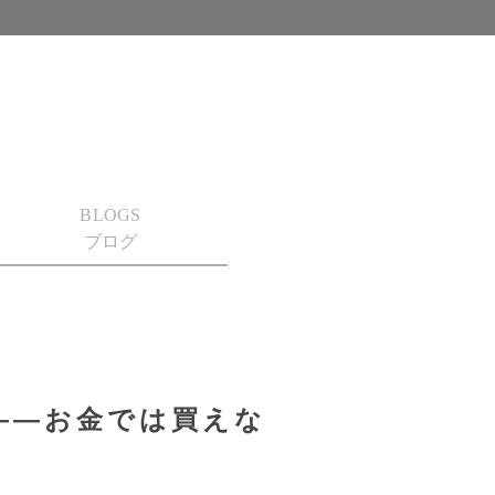
BLOGS
ブログ
――お金では買えな