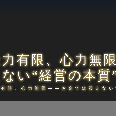
金力有限、心力無
えない“経営の本質
力有限、心力無限――お金では買えない