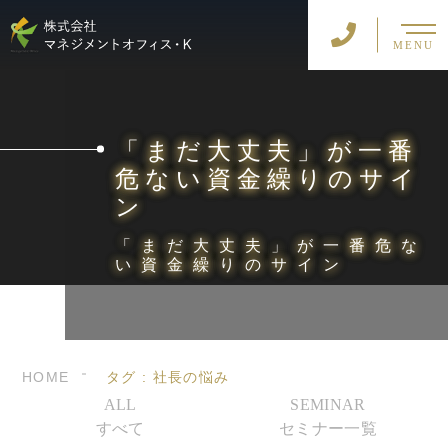
MENU
「まだ大丈夫」が一番
危ない資金繰りのサイ
ン
「まだ大丈夫」が一番危な
い資金繰りのサイン
HOME
タグ : 社長の悩み
ALL
SEMINAR
すべて
セミナー一覧