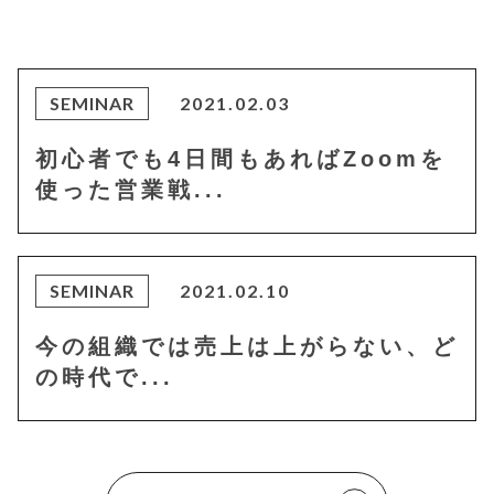
c
it
ai
e
te
l
b
r
SEMINAR
2021.02.03
o
初心者でも4日間もあればZoomを
o
使った営業戦...
k
SEMINAR
2021.02.10
今の組織では売上は上がらない、ど
の時代で...