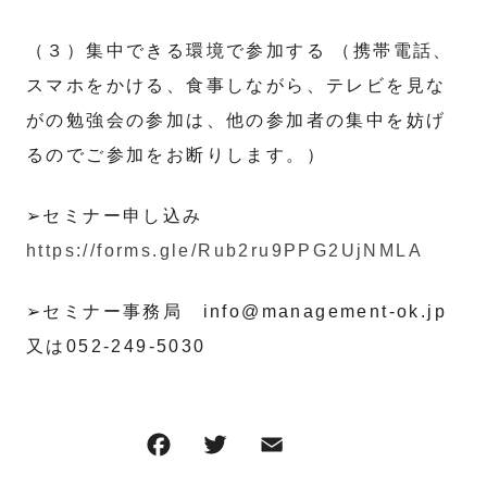
（３）集中できる環境で参加する （携帯電話、
スマホをかける、食事しながら、テレビを見な
がの勉強会の参加は、他の参加者の集中を妨げ
るのでご参加をお断りします。）
➢セミナー申し込み
https://forms.gle/Rub2ru9PPG2UjNMLA
➢セミナー事務局 info@management-ok.jp
又は052-249-5030
F
T
E
共
a
w
m
有