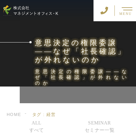
MENU
意思決定の権限委譲
――なぜ「社長確認」
が外れないのか
意思決定の権限委譲――な
ぜ「社長確認」が外れない
のか
HOME
タグ : 経営
ALL
SEMINAR
すべて
セミナー一覧