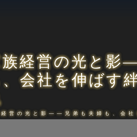
家族経営の光と影
も、会社を伸ばす
執
族経営の光と影――兄弟も夫婦も、会社