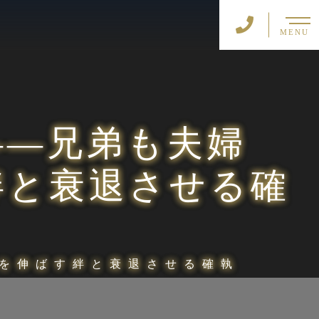
MENU
――兄弟も夫婦
絆と衰退させる確
を伸ばす絆と衰退させる確執