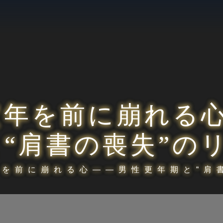
定年を前に崩れる
と“肩書の喪失”の
年を前に崩れる心――男性更年期と“肩