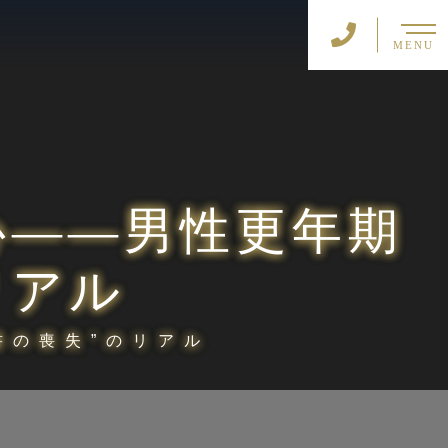
MENU
心――男性更年期
リアル
書の喪失”のリアル