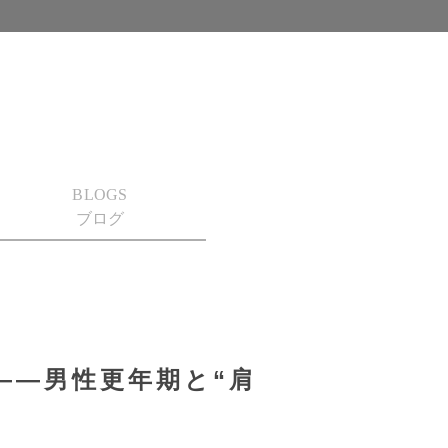
BLOGS
ブログ
――男性更年期と“肩