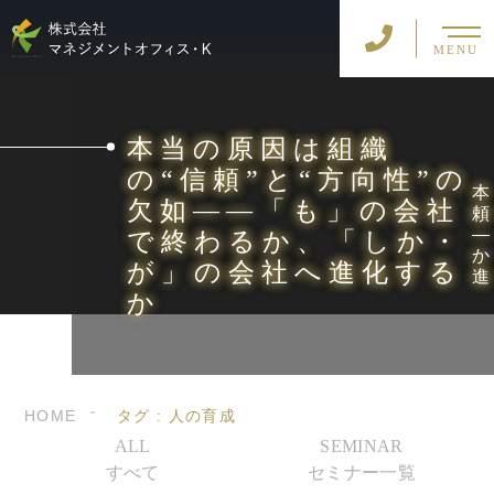
MENU
本当の原因は組織
の“信頼”と“方向性”の
欠如――「も」の会社
で終わるか、「しか・
が」の会社へ進化する
か
HOME
タグ : 人の育成
ALL
SEMINAR
すべて
セミナー一覧