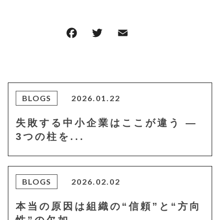
F
T
E
共
a
w
m
有
c
it
ai
e
te
l
b
r
BLOGS
2026.01.22
o
失敗する中小企業はここが違う ―
o
3つの柱を...
k
BLOGS
2026.02.02
本当の原因は組織の“信頼”と“方向