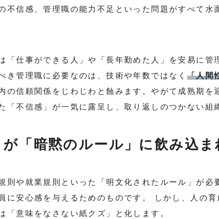
の不信感、管理職の能力不足といった問題がすべて水
は「仕事ができる人」や「長年勤めた人」を安易に管
べき管理職に必要なのは、技術や年数ではなく
「人間
内の信頼関係をじわじわと蝕みます。やがて成熟期を
た「不信感」が一気に露呈し、取り返しのつかない組
」が「暗黙のルール」に飲み込ま
規則や就業規則といった「明文化されたルール」が必
員に安心感を与えるためのものです。 しかし、人の育
は「意味をなさない紙クズ」と化します。