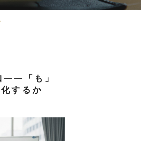
か
如――「も」
進化するか