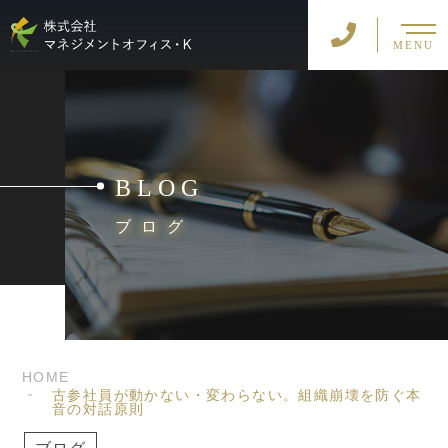
MENU
BLOG
ブログ
HOME
古参社員が動かない・変わらない。組織崩壊を防ぐ本
音の対話原則