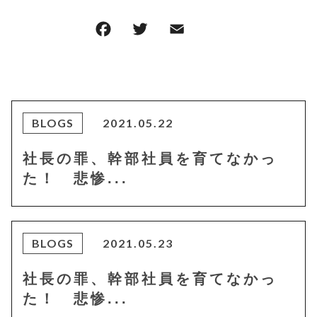
F
T
E
共
a
w
m
有
c
it
ai
e
te
l
b
r
BLOGS
2021.05.22
o
社長の罪、幹部社員を育てなかっ
o
た！ 悲惨...
k
BLOGS
2021.05.23
社長の罪、幹部社員を育てなかっ
た！ 悲惨...