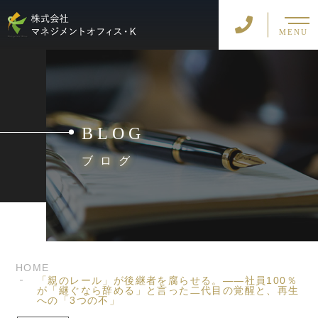
MENU
BLOG
ブログ
HOME
「親のレール」が後継者を腐らせる。――社員100％
が「継ぐなら辞める」と言った二代目の覚醒と、再生
への「3つの不」