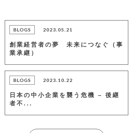
a
w
m
有
c
it
ai
e
te
l
b
r
BLOGS
2023.05.21
o
創業経営者の夢 未来につなぐ（事
o
業承継）
k
BLOGS
2023.10.22
日本の中小企業を襲う危機 – 後継
者不...